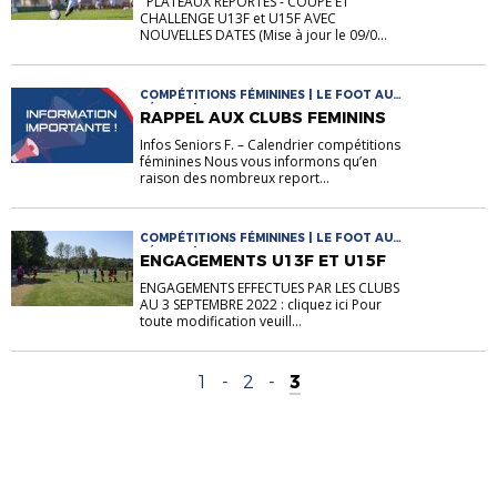
PLATEAUX REPORTES - COUPE ET
CHALLENGE U13F et U15F AVEC
NOUVELLES DATES (Mise à jour le 09/0...
COMPÉTITIONS FÉMININES | LE FOOT AU
FÉMININ | U13F - U15F - U18F
RAPPEL AUX CLUBS FEMININS
Infos Seniors F. – Calendrier compétitions
féminines Nous vous informons qu’en
raison des nombreux report...
COMPÉTITIONS FÉMININES | LE FOOT AU
FÉMININ | U13F - U15F - U18F
ENGAGEMENTS U13F ET U15F
ENGAGEMENTS EFFECTUES PAR LES CLUBS
AU 3 SEPTEMBRE 2022 : cliquez ici Pour
toute modification veuill...
1
-
2
-
3