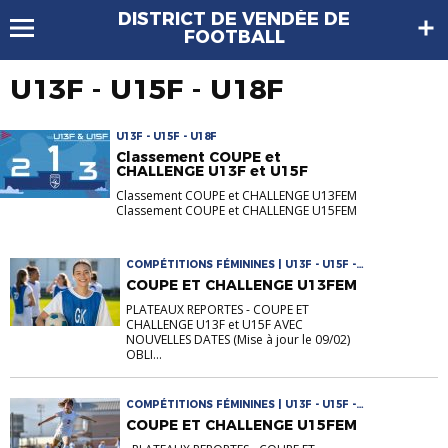
DISTRICT DE VENDÉE DE
FOOTBALL
U13F - U15F - U18F
U13F - U15F - U18F
Classement COUPE et
CHALLENGE U13F et U15F
Classement COUPE et CHALLENGE U13FEM
Classement COUPE et CHALLENGE U15FEM
COMPÉTITIONS FÉMININES | U13F - U15F -
U18F
COUPE ET CHALLENGE U13FEM
PLATEAUX REPORTES - COUPE ET
CHALLENGE U13F et U15F AVEC
NOUVELLES DATES (Mise à jour le 09/02)
OBLI...
COMPÉTITIONS FÉMININES | U13F - U15F -
U18F
COUPE ET CHALLENGE U15FEM