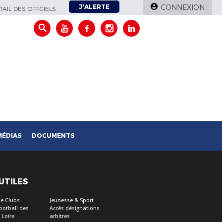
J'ALERTE
CONNEXION
AIL DES OFFICIELS
MÉDIAS
DOCUMENTS
 UTILES
e Clubs
Jeunesse & Sport
Football des
Accès désignations
 Loire
arbitres