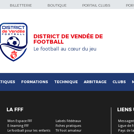
BILLETTERIE
BOUTIQUE
PORTAIL CLUBS
PORT
DISTRICT DE VENDÉE DE
FOOTBALL
Le football au cœur du jeu
TIQUES
FORMATIONS
TECHNIQUE
ARBITRAGE
CLUBS
LA FFF
LIENS
Mon Espace FFF
Labels Fédéraux
Messageri
E-learning FFF
Fiches pratiques
Ligue de 
Le football pour les enfants
TV Foot amateur
Pays de la