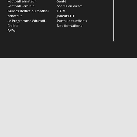
Football amateur
Santé
Football Féminin
Scores en direct
Guides dédiés au football
FFFTV
amateur
Joueurs FFF
Le Programme éducatif
Portail des officiels
fédéral
Nos formations
FAFA