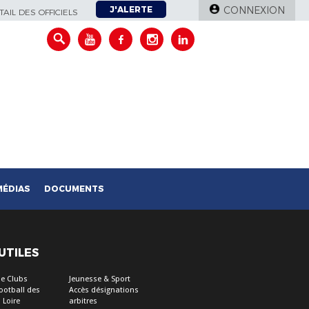
J'ALERTE
CONNEXION
AIL DES OFFICIELS
MÉDIAS
DOCUMENTS
 UTILES
e Clubs
Jeunesse & Sport
Football des
Accès désignations
 Loire
arbitres