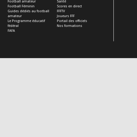
Football amateur
Santé
Football Féminin
Scores en direct
Guides dédiés au football
FFFTV
amateur
Joueurs FFF
Le Programme éducatif
Portail des officiels
fédéral
Nos formations
FAFA