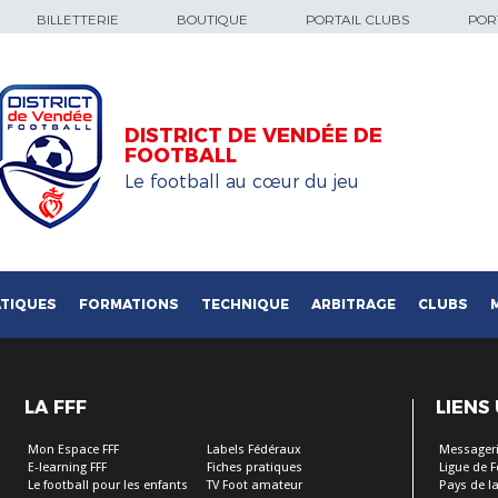
BILLETTERIE
BOUTIQUE
PORTAIL CLUBS
PORT
DISTRICT DE VENDÉE DE
FOOTBALL
Le football au cœur du jeu
TIQUES
FORMATIONS
TECHNIQUE
ARBITRAGE
CLUBS
LA FFF
LIENS
Mon Espace FFF
Labels Fédéraux
Messageri
E-learning FFF
Fiches pratiques
Ligue de 
Le football pour les enfants
TV Foot amateur
Pays de la