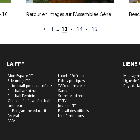
Journée de rentrée du foot féminin - 16 septembre 2017 aux Clouzeaux
Retour en images sur l'Assemblée Générale du District
<
1
...
13
-
14
-
15
LA FFF
LIENS
Mon Espace FFF
Labels Fédéraux
Messageri
E-learning FFF
Fiches pratiques
Ligue de 
Le football pour les enfants
TV Foot amateur
Pays de la
Football amateur
Santé
Football Féminin
Scores en direct
Guides dédiés au football
FFFTV
amateur
Joueurs FFF
Le Programme éducatif
Portail des officiels
fédéral
Nos formations
FAFA