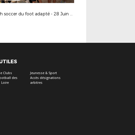
Beach soccer du foot adapté - 28 Juin 2017 aux Sables d'Olonne
 UTILES
e Clubs
Jeunesse & Sport
Football des
Accès désignations
 Loire
arbitres