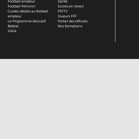
Football amateur
Santé
Football Féminin
Scores en direct
Guides dédiés au football
FFFTV
amateur
Joueurs FFF
Le Programme éducatif
Portail des officiels
fédéral
Nos formations
FAFA