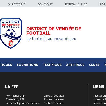
BILLETTERIE
BOUTIQUE
PORTAIL CLUBS
PORT
DISTRICT DE VENDÉE DE
FOOTBALL
Le football au cœur du jeu
TIQUES
FORMATIONS
TECHNIQUE
ARBITRAGE
CLUBS
LA FFF
LIENS
Mon Espace FFF
Labels Fédéraux
Messageri
E-learning FFF
Fiches pratiques
Ligue de F
Le football pour les enfants
TV Foot amateur
Pays de la