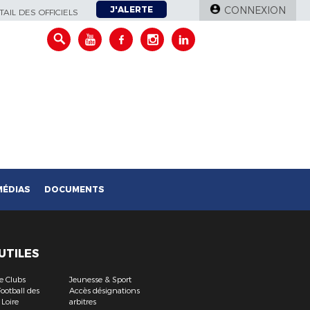
J'ALERTE
CONNEXION
AIL DES OFFICIELS
MÉDIAS
DOCUMENTS
 UTILES
e Clubs
Jeunesse & Sport
ootball des
Accès désignations
 Loire
arbitres