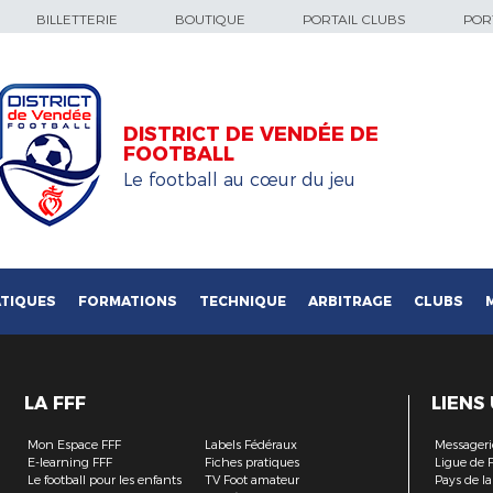
BILLETTERIE
BOUTIQUE
PORTAIL CLUBS
PORT
DISTRICT DE VENDÉE DE
FOOTBALL
Le football au cœur du jeu
TIQUES
FORMATIONS
TECHNIQUE
ARBITRAGE
CLUBS
LA FFF
LIENS
Mon Espace FFF
Labels Fédéraux
Messageri
E-learning FFF
Fiches pratiques
Ligue de F
Le football pour les enfants
TV Foot amateur
Pays de la