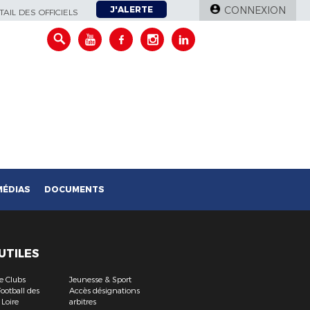
J'ALERTE
CONNEXION
AIL DES OFFICIELS
MÉDIAS
DOCUMENTS
 UTILES
e Clubs
Jeunesse & Sport
ootball des
Accès désignations
 Loire
arbitres