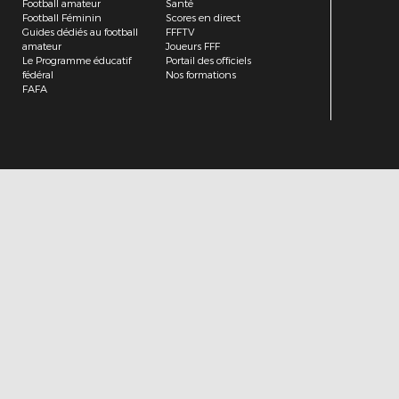
Football amateur
Santé
Football Féminin
Scores en direct
Guides dédiés au football
FFFTV
amateur
Joueurs FFF
Le Programme éducatif
Portail des officiels
fédéral
Nos formations
FAFA