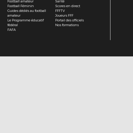
Football amateur
Santé
Football Féminin
Scores en direct
Guides dédiés au football
FFFTV
amateur
Joueurs FFF
Le Programme éducatif
Portail des officiels
fédéral
Nos formations
FAFA