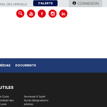
J'ALERTE
CONNEXION
AIL DES OFFICIELS
MÉDIAS
DOCUMENTS
 UTILES
e Clubs
Jeunesse & Sport
ootball des
Accès désignations
 Loire
arbitres