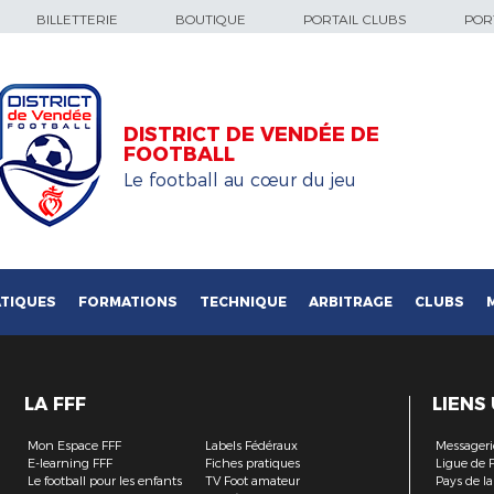
BILLETTERIE
BOUTIQUE
PORTAIL CLUBS
PORT
DISTRICT DE VENDÉE DE
FOOTBALL
Le football au cœur du jeu
TIQUES
FORMATIONS
TECHNIQUE
ARBITRAGE
CLUBS
LA FFF
LIENS
Mon Espace FFF
Labels Fédéraux
Messageri
E-learning FFF
Fiches pratiques
Ligue de F
Le football pour les enfants
TV Foot amateur
Pays de la