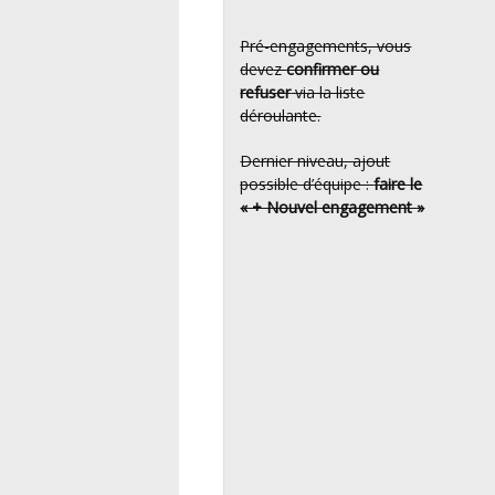
Pré-engagements, vous
devez
confirmer ou
refuser
via la liste
déroulante.
Dernier niveau, ajout
possible d’équipe :
faire le
« + Nouvel engagement »