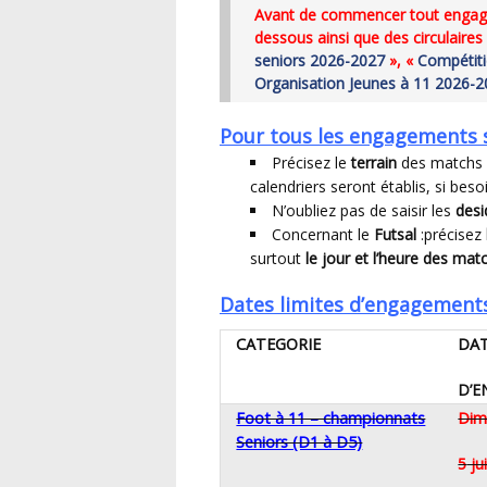
Avant de commencer tout engagement , veuillez prendre connaissance du tableau ci-
dessous ainsi que des circulaires
seniors 2026-2027
», «
Compétiti
Organisation Jeunes à 11 2026-2
Pour tous les engagements 
Précisez le
terrain
des matchs p
calendriers seront établis, si bes
N’oubliez pas de saisir les
desi
Concernant le
Futsal
:précisez
surtout
le jour et l’heure des mat
Dates limites d’engagements
CATEGORIE
DAT
D
Foot à 11 – championnats
Dim
Seniors (D1 à D5)
5 j