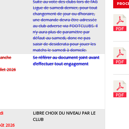
Suite au vote des clubs lors de l’AG
PROC
Ligue de samedi dernier, pour tout
changement de jour ou d’horaire,
une demande devra être adressée
au club adverse via FOOTCLUBS. Il
n’y aura plus de paramètre par
défaut au samedi, donc ne pas
saisir de desiderata pour jouer les
matchs le samedi à domicile.
anche
Se référer au document joint avant
d’effectuer tout engagement
uillet 2026
di
LIBRE CHOIX DU NIVEAU PAR LE
CLUB
août 2026