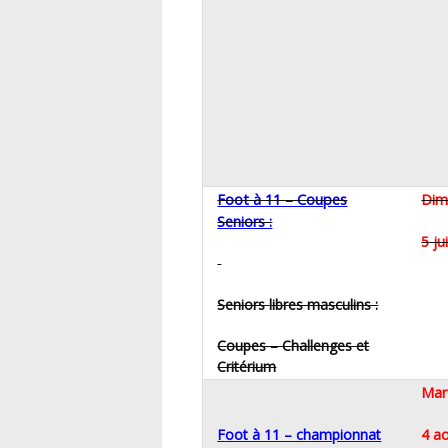
Foot à 11 – Coupes
Dim
Seniors :
5 j
Seniors
libres masculins :
Coupes – Challenges et
Critérium
Mar
Foot à 11 – championnat
4 