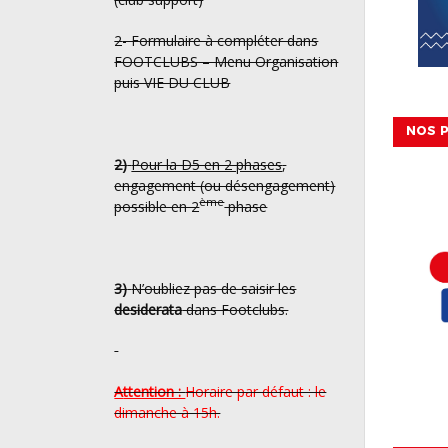
2- Formulaire à compléter dans
FOOTCLUBS – Menu Organisation
puis VIE DU CLUB
NOS P
2)
Pour la D5 en 2 phases
,
engagement (ou désengagement)
ème
possible en 2
phase
3)
N’oubliez pas de saisir les
desiderata
dans Footclubs.
Attention :
Horaire par défaut : le
dimanche à 15h.