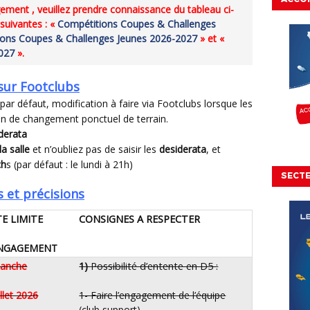
 suivantes : «
Compétitions Coupes & Challenges
ons Coupes & Challenges Jeunes 2026-2027
» et «
027
».
sur Footclubs
ar défaut, modification à faire via Footclubs lorsque les
oin de changement ponctuel de terrain.
derata
la salle
et n’oubliez pas de saisir les
desiderata
, et
ch
s (par défaut : le lundi à 21h)
SECT
 et précisions
E LIMITE
CONSIGNES A RESPECTER
’ENGAGEMENT
anche
1)
Possibilité d’entente en D5 :
uillet 2026
1- Faire l’engagement de l’équipe
(club support)