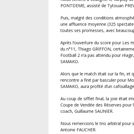
PONTDEME, assisté de Tytouan PRE
Puis, malgré des conditions atmosphériques très compliquées (froid, vent et pluie), et devant
une affluence moyenne (325 spectateur
toutes ses promesses, avec beaucoup d
Après l’ouverture du score pour Les Herbiers Vendée Football 4, sur un magnifique coup franc
du n°11, Thiago GRIFFON, certaineme
Football 2 n’a pas attendu pour réagi
SAMAKO.
Alors que le match était sur la fin, et que tout le public s’attendait aux prolongations, la
rencontre a finit par basculer pour M
SAMAKO, aura profité d’un cafouillage
Au coup de sifflet final, la joie était immense du côté de Montaigu, le club remportant la
Coupe de Vendée des Réserves pour la
coach, Guillaume SAUNIER.
Nous remercions le trio arbitral pour sa prestation : Mathieu GACHOT, Nicolas TAPON et
Antoine FAUCHER.