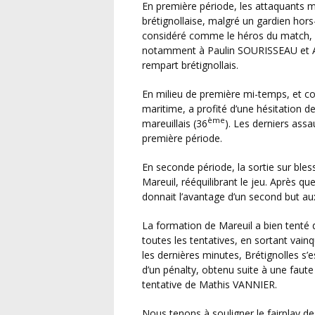
En première période, les attaquants mareuillais ont donné le tournis à la défense
brétignollaise, malgré un gardien hor
considéré comme le héros du match, a
notamment à Paulin SOURISSEAU et Ali
rempart brétignollais.
En milieu de première mi-temps, et contre toute attente, Mathis HILAIRET, l’avant-centre
maritime, a profité d’une hésitation
ème
mareuillais (36
). Les derniers assa
première période.
En seconde période, la sortie sur blessure de Paulin SOURISSEAU s’est ressentie du côté de
Mareuil, rééquilibrant le jeu. Après q
donnait l’avantage d’un second but aux
La formation de Mareuil a bien tenté de revenir au score, mais Etienne QUEBAUD a annihilé
toutes les tentatives, en sortant vain
les dernières minutes, Brétignolles s
d’un pénalty, obtenu suite à une fau
tentative de Mathis VANNIER.
Nous tenons à souligner le fairplay des 2 équipes et le très bon arbitrage de Maxime