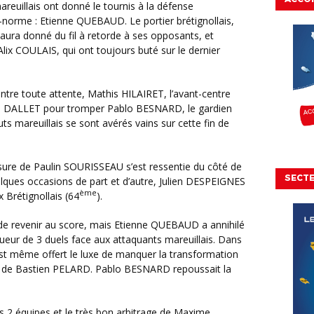
s-norme : Etienne QUEBAUD. Le portier brétignollais,
ura donné du fil à retorde à ses opposants, et
x COULAIS, qui ont toujours buté sur le dernier
 de DALLET pour tromper Pablo BESNARD, le gardien
uts mareuillais se sont avérés vains sur cette fin de
SECT
uelques occasions de part et d’autre, Julien DESPEIGNES
ème
 Brétignollais (64
).
queur de 3 duels face aux attaquants mareuillais. Dans
’est même offert le luxe de manquer la transformation
te de Bastien PELARD. Pablo BESNARD repoussait la