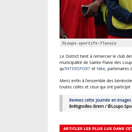
©Loups-sportifs-flavois
Le District tient à remercier le club des Loups Sportifs Flavois pour sa superbe organisation, la
municipalité de Sainte Flaive des Loups
qu’
INTERSPORT
et
Nike
, partenaires
Merci enfin à l’ensemble des bénévoles ayant œuvré à la réussite ce cette belle journée et à
toutes celles et ceux qui ont participé
Revivez cette journée en images 
Brétignolles-Brem / ©Loups-Sport
ARTICLES LES PLUS LUS DANS CE