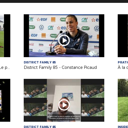
DISTRICT FAMILY 85
PRATI
Mondial de Football de Montaigu - Le parcours de la Sélection de Vendée
District Family 85 - Constance Picaud
À la 
DISTRICT FAMILY 85
INSIDE