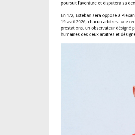
poursuit l’aventure et disputera sa de
En 1/2, Esteban sera opposé à Alexandre Sere (Ligue de Football d’Occitanie). Entre le 4 et le
19 avril 2026, chacun arbitrera une re
prestations, un observateur désigné p
humaines des deux arbitres et désigne