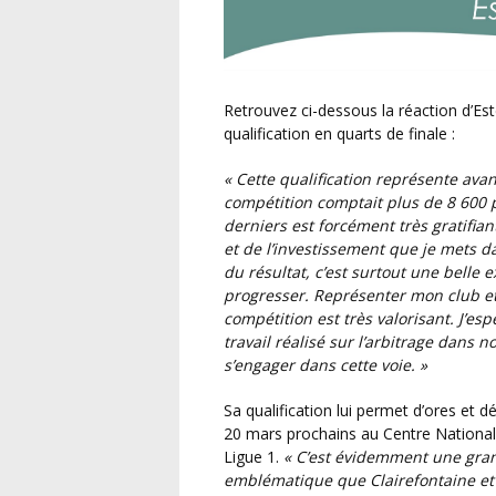
Retrouvez ci-dessous la réaction d’Esteban lors de la phase précédente, suite à sa
qualification en quarts de finale :
« Cette qualification représente ava
compétition comptait plus de 8 600 p
derniers est forcément très gratifia
et de l’investissement que je mets d
du résultat, c’est surtout une belle 
progresser. Représenter mon club et 
compétition est très valorisant. J’e
travail réalisé sur l’arbitrage dans 
s’engager dans cette voie. »
Sa qualification lui permet d’ores et déjà de profiter d’une immersion exceptionnelle les 19 et
20 mars prochains au Centre National 
Ligue 1.
« C’est évidemment une gran
emblématique que Clairefontaine et 